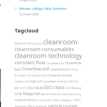
10 april 2026
t
Nieuwe collega: Nina Doensen
12 maart 2026
Tagcloud
cleanroom
Bellaseno
BOZ group
cleanroom consumables
cleanroom technology
constant flow
Downflow
Crossflow unit
Downflow unit
kast
downflowunit
Driek
Flowunit
Brouwers
FD Gazelle 2022
hardwall
high tech
cleanroom
Installatie monteur
IPA
ISO
ISO class
ISO14644
ISO klasse
9001:2015
Link Magazine
Machinefabriek
manufacturing
medical devices
monobloc
New colleague:
Office
particle counter
manager
Office manager