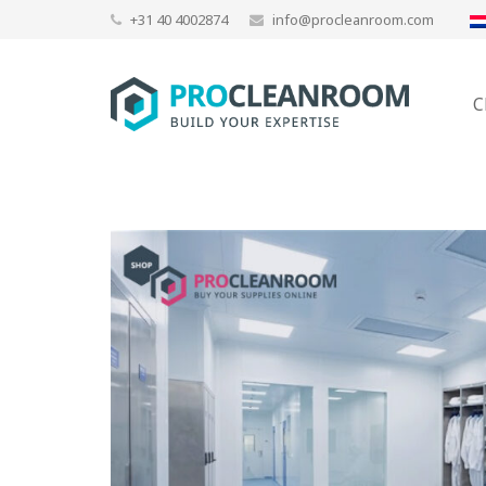
+31 40 4002874
info@procleanroom.com
C