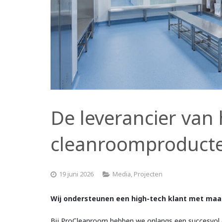
De leverancier va
cleanroomproduct
19 juni 2026
Media
,
Projecten
Wij ondersteunen een high-tech klant met ma
Bij ProCleanroom hebben we onlangs een succesvol 