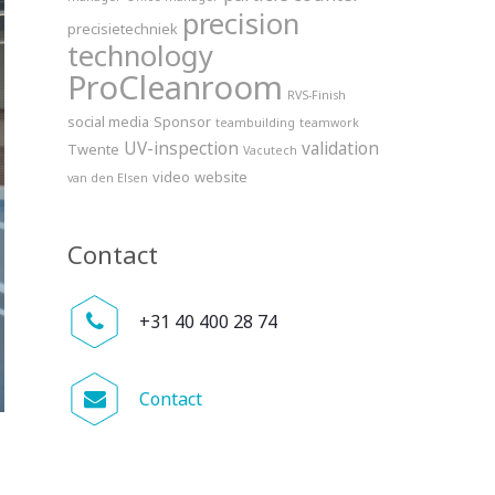
precision
precisietechniek
technology
ProCleanroom
RVS-Finish
social media
Sponsor
teambuilding
teamwork
UV-inspection
validation
Twente
Vacutech
video
website
van den Elsen
Contact
+31 40 400 28 74
Contact