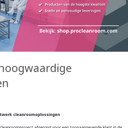
n hoogwaardige
en
atwerk cleanroomoplossingen
cleanroomproject afgerond voor een toonaangevende klant in de