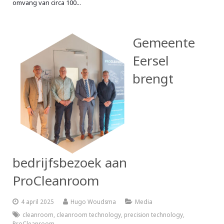
omvang van circa 100...
Gemeente
Eersel
brengt
bedrijfsbezoek aan
ProCleanroom
4 april 2025
Hugo Woudsma
Media
cleanroom
,
cleanroom technology
,
precision technology
,
ProCleanroom