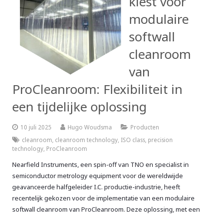
kiest voor
modulaire
softwall
cleanroom
van
ProCleanroom: Flexibiliteit in
een tijdelijke oplossing
10 juli 2025
Hugo Woudsma
Producten
cleanroom
,
cleanroom technology
,
ISO class
,
precision
technology
,
ProCleanroom
Nearfield Instruments, een spin-off van TNO en specialist in
semiconductor metrology equipment voor de wereldwijde
geavanceerde halfgeleider I.C. productie-industrie, heeft
recentelijk gekozen voor de implementatie van een modulaire
softwall cleanroom van ProCleanroom. Deze oplossing, met een