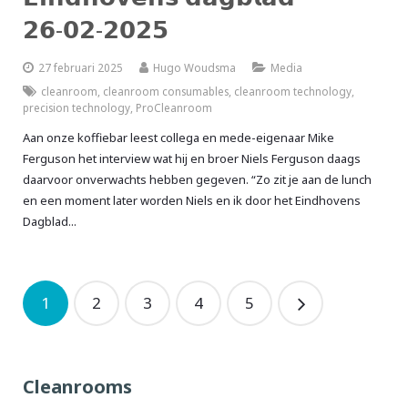
𝟮𝟲-𝟬𝟮-𝟮𝟬𝟮𝟱
27 februari 2025
Hugo Woudsma
Media
cleanroom
,
cleanroom consumables
,
cleanroom technology
,
precision technology
,
ProCleanroom
Aan onze koffiebar leest collega en mede-eigenaar Mike
Ferguson het interview wat hij en broer Niels Ferguson daags
daarvoor onverwachts hebben gegeven. “Zo zit je aan de lunch
en een moment later worden Niels en ik door het Eindhovens
Dagblad...
1
2
3
4
5
Cleanrooms