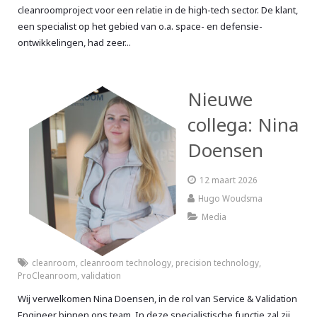
cleanroomproject voor een relatie in de high-tech sector. De klant,
een specialist op het gebied van o.a. space- en defensie-
ontwikkelingen, had zeer...
Nieuwe
collega: Nina
Doensen
12 maart 2026
Hugo Woudsma
Media
cleanroom
,
cleanroom technology
,
precision technology
,
ProCleanroom
,
validation
Wij verwelkomen Nina Doensen, in de rol van Service & Validation
Engineer binnen ons team. In deze specialistische functie zal zij