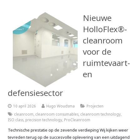
Nieuwe
HolloFlex®-
cleanroom
voor de
ruimtevaart-
en
defensiesector
10 april 2026
Hugo Woudsma
Projecten
cleanroom
,
cleanroom consumables
,
cleanroom technology
,
ISO class
,
precision technology
,
ProCleanroom
Technische prestatie op de zevende verdieping Wij kijken weer
tevreden terug op de succesvolle oplevering van een uitdagend