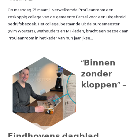
Op maandag 25 maart jl. verwelkomde ProCleanroom een
zeskoppig college van de gemeente Eersel voor een uitgebreid
bedrijfsbezoek. Het college, bestaande uit de burgemeester
(Wim Wouters), wethouders en MT-leden, bracht een bezoek aan
ProCleanroom in het kader van hun jaarlijkse...
“𝗕𝗶𝗻𝗻𝗲𝗻
𝘇𝗼𝗻𝗱𝗲𝗿
𝗸𝗹𝗼𝗽𝗽𝗲𝗻” –
𝗘𝗶𝗻𝗱𝗵𝗼𝘃𝗲𝗻𝘀 𝗱𝗮𝗴𝗯𝗹𝗮𝗱