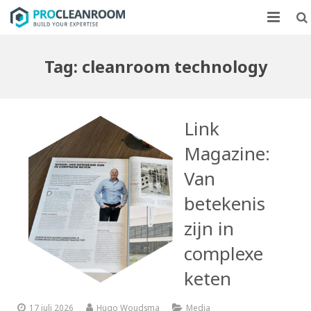
CLEANROOMS
Tag:
cleanroom technology
FLOWKASTEN
MARKTEN
Link
CASE STUDIES
Magazine:
Van
OVER ONS
betekenis
CONTACT
zijn in
complexe
keten
17 juli 2026
Hugo Woudsma
Media