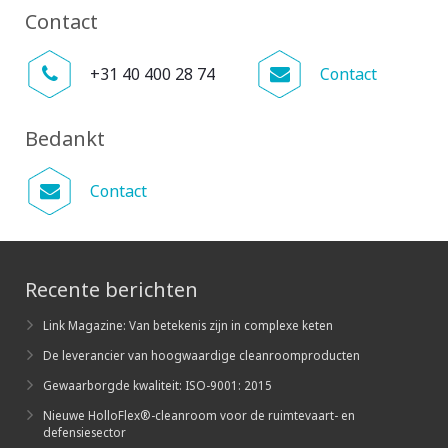
Contact
+31 40 400 28 74
Contact
Bedankt
Contact
Recente berichten
Link Magazine: Van betekenis zijn in complexe keten
De leverancier van hoogwaardige cleanroomproducten
Gewaarborgde kwaliteit: ISO-9001: 2015
Nieuwe HolloFlex®-cleanroom voor de ruimtevaart- en
defensiesector