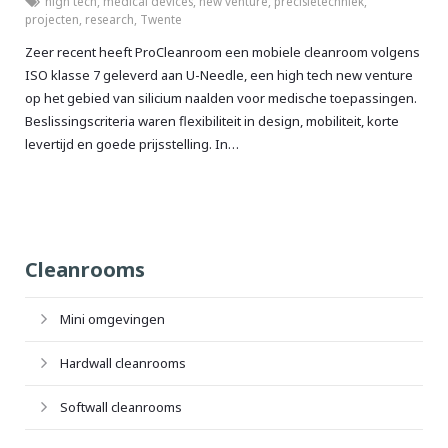
high tech
,
medical devices
,
new venture
,
precisietechniek
,
projecten
,
research
,
Twente
Zeer recent heeft ProCleanroom een mobiele cleanroom volgens
ISO klasse 7 geleverd aan U-Needle, een high tech new venture
op het gebied van silicium naalden voor medische toepassingen.
Beslissingscriteria waren flexibiliteit in design, mobiliteit, korte
levertijd en goede prijsstelling. In…
Cleanrooms
Mini omgevingen
Hardwall cleanrooms
Softwall cleanrooms