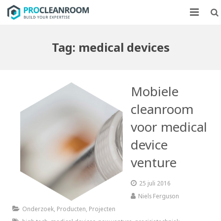
CLEANROOMS
Tag:
medical devices
FLOWKASTEN
MARKTEN
Mobiele
CASE STUDIES
cleanroom
voor medical
OVER ONS
device
CONTACT
venture
25 juli 2016
Niels Ferguson
Onderzoek
,
Producten
,
Projecten