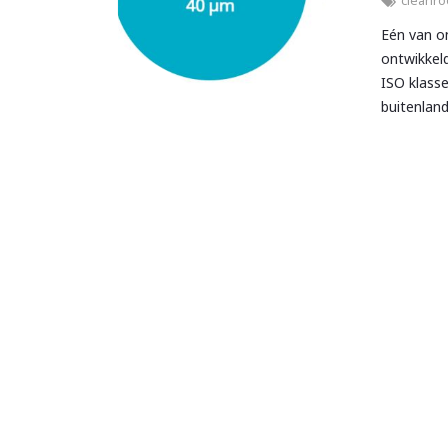
cleanr
Eén van o
ontwikkeld
ISO klasse
buitenland