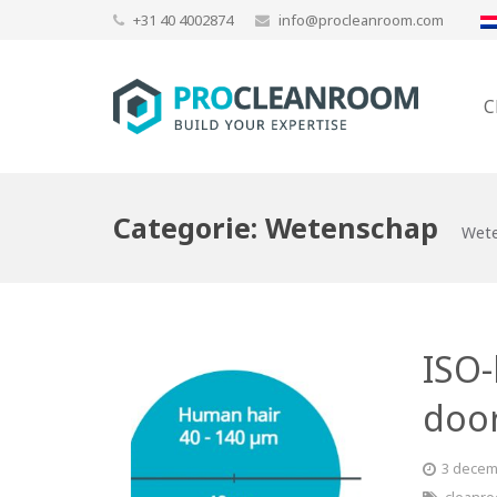
+31 40 4002874
info@procleanroom.com
C
Categorie:
Wetenschap
Wet
ISO-
doo
3 decem