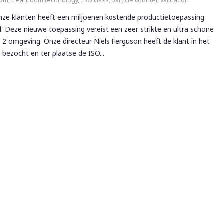
oom
,
cleanroom technology
,
ISO class
,
particle counter
,
validation
nze klanten heeft een miljoenen kostende productietoepassing
. Deze nieuwe toepassing vereist een zeer strikte en ultra schone
 2 omgeving. Onze directeur Niels Ferguson heeft de klant in het
 bezocht en ter plaatse de ISO...