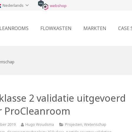
Nederlands
webshop
LEANROOMS
FLOWKASTEN
MARKTEN
CASE 
enschap
klasse 2 validatie uitgevoerd
r ProCleanroom
ber 2019
Hugo Woudsma
Projecten
,
Wetenschap