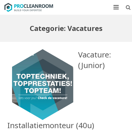
CLEANROOMS
Categorie:
Vacatures
FLOWKASTEN
MARKTEN
Vacature:
CASE STUDIES
(Junior)
OVER ONS
CONTACT
Installatiemonteur (40u)