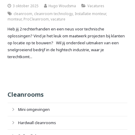
3 oktober 2025
Hugo Woudsma
Vacatures
cleanroom
,
cleanroom technology
,
Installatie monteur
,
monteur
,
ProCleanroom
,
vacature
Heb jij 2 rechterhanden en een neus voor technische
oplossingen? Vind je het leuk om maatwerk projecten bij klanten
op locatie op te bouwen? Wil jij onderdeel uitmaken van een
snelgroeiend bedrijf in de hightech industrie, waar je
terechtkomt...
Cleanrooms
Mini omgevingen
Hardwall cleanrooms