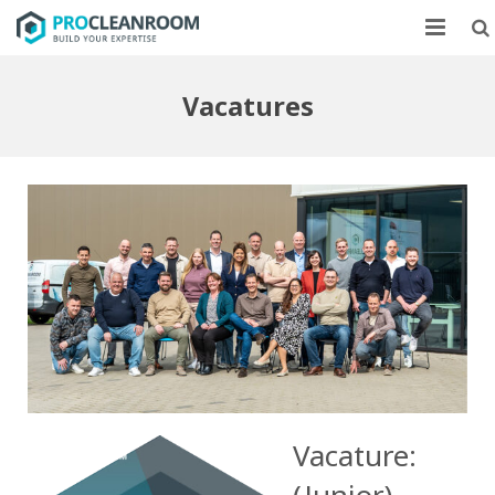
CLEANROOMS
Vacatures
FLOWKASTEN
MARKTEN
CASE STUDIES
OVER ONS
CONTACT
Vacature:
(Junior)