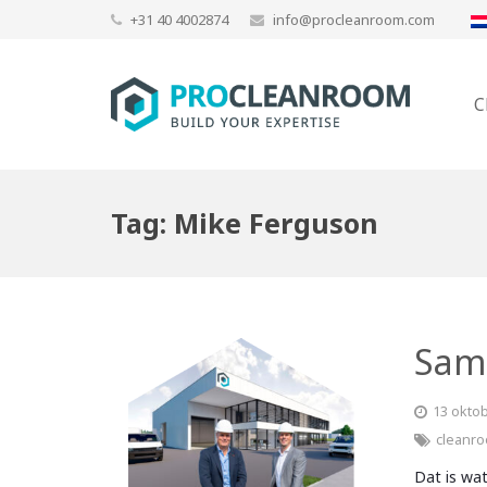
+31 40 4002874
info@procleanroom.com
C
Tag:
Mike Ferguson
Sam
13 okto
cleanr
Dat is wa