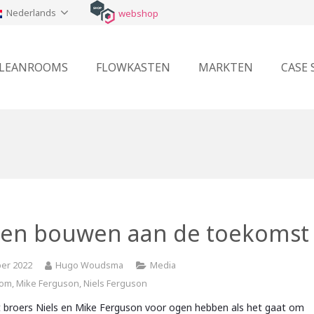
Nederlands
webshop
LEANROOMS
FLOWKASTEN
MARKTEN
CASE 
en bouwen aan de toekomst
ber 2022
Hugo Woudsma
Media
oom
,
Mike Ferguson
,
Niels Ferguson
t broers Niels en Mike Ferguson voor ogen hebben als het gaat om