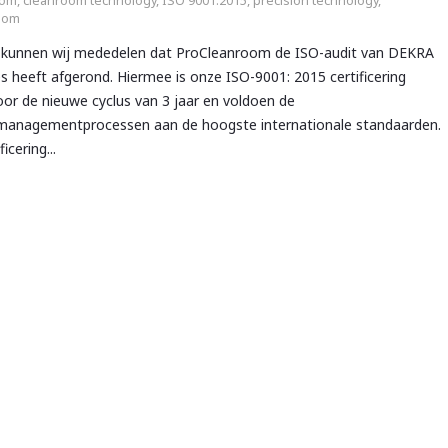
oom
,
cleanroom technology
,
ISO 9001:2015
,
precision technology
,
oom
 kunnen wij mededelen dat ProCleanroom de ISO-audit van DEKRA
 heeft afgerond. Hiermee is onze ISO-9001: 2015 certificering
oor de nieuwe cyclus van 3 jaar en voldoen de
smanagementprocessen aan de hoogste internationale standaarden.
icering...