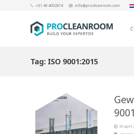
+31 40 4002874
info@procleanroom.com
C
Tag:
ISO 9001:2015
Gewa
9001
30 april