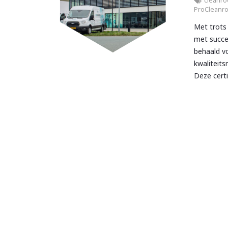
cleanr
ProCleanr
Met trots
met succes
behaald v
kwaliteit
Deze certif