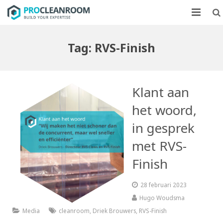
CLEANROOMS
Tag:
RVS-Finish
FLOWKASTEN
MARKTEN
Klant aan
CASE STUDIES
het woord,
in gesprek
OVER ONS
met RVS-
CONTACT
Finish
28 februari 2023
Hugo Woudsma
Media
cleanroom
,
Driek Brouwers
,
RVS-Finish