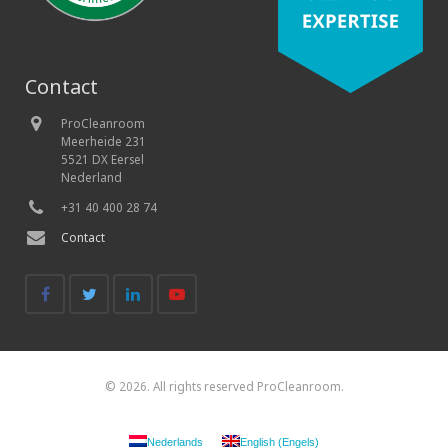
Contact
ProCleanroom
Meerheide 231
5521 DX Eersel
Nederland
+31 40 400 28 74
Contact
© 2026. All rights reserved ProCleanroom.
Nederlands
English
(
Engels
)