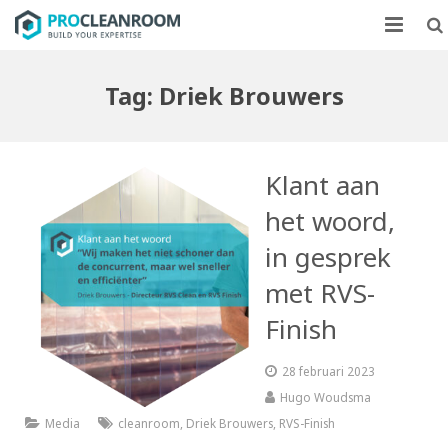
CLEANROOMS
Tag:
Driek Brouwers
FLOWKASTEN
MARKTEN
Klant aan
CASE STUDIES
het woord,
in gesprek
OVER ONS
met RVS-
CONTACT
Finish
28 februari 2023
Hugo Woudsma
Media
cleanroom
,
Driek Brouwers
,
RVS-Finish