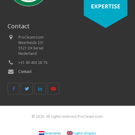
Contact
ProCleanroom
Meerheide 231
5521 DX Eersel
Nederland
+31 40 400 28 74
Contact
© 2026. All rights reserved ProCleanroom.
Nederlands
English
(
Engels
)